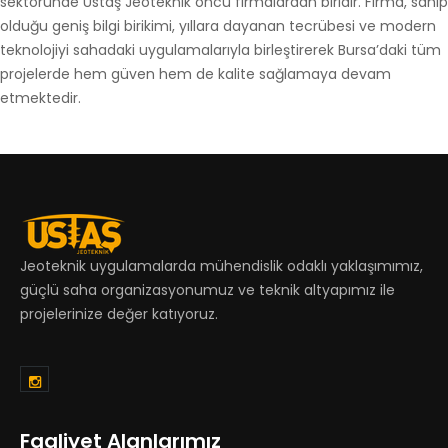
sektöründe Ustaş Jeoteknik öncü firmalardan biridir. Firma, sahip
olduğu geniş bilgi birikimi, yıllara dayanan tecrübesi ve modern
teknolojiyi sahadaki uygulamalarıyla birleştirerek Bursa’daki tüm
projelerde hem güven hem de kalite sağlamaya devam
etmektedir.
Jeoteknik uygulamalarda mühendislik odaklı yaklaşımımız,
güçlü saha organizasyonumuz ve teknik altyapımız ile
projelerinize değer katıyoruz.
Faaliyet Alanlarımız