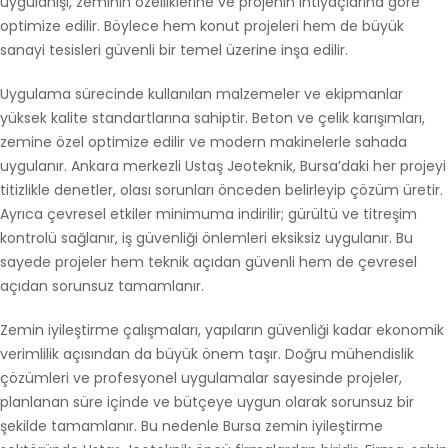
uygulanışı, zeminin özelliklerine ve projenin ihtiyaçlarına göre
optimize edilir. Böylece hem konut projeleri hem de büyük
sanayi tesisleri güvenli bir temel üzerine inşa edilir.
Uygulama sürecinde kullanılan malzemeler ve ekipmanlar
yüksek kalite standartlarına sahiptir. Beton ve çelik karışımları,
zemine özel optimize edilir ve modern makinelerle sahada
uygulanır. Ankara merkezli Ustaş Jeoteknik, Bursa’daki her projeyi
titizlikle denetler, olası sorunları önceden belirleyip çözüm üretir.
Ayrıca çevresel etkiler minimuma indirilir; gürültü ve titreşim
kontrolü sağlanır, iş güvenliği önlemleri eksiksiz uygulanır. Bu
sayede projeler hem teknik açıdan güvenli hem de çevresel
açıdan sorunsuz tamamlanır.
Zemin iyileştirme çalışmaları, yapıların güvenliği kadar ekonomik
verimlilik açısından da büyük önem taşır. Doğru mühendislik
çözümleri ve profesyonel uygulamalar sayesinde projeler,
planlanan süre içinde ve bütçeye uygun olarak sorunsuz bir
şekilde tamamlanır. Bu nedenle Bursa zemin iyileştirme