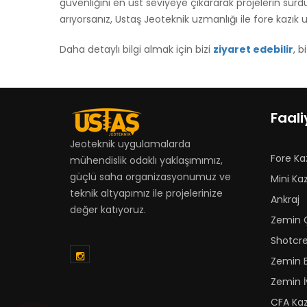
güvenliğini en üst seviyeye çıkararak projelerin sürdü
arıyorsanız, Ustaş Jeoteknik uzmanlığı ile fore kazık u
Daha detaylı bilgi almak için bizi
ziyaret edebilir
, b
Faali
Jeoteknik uygulamalarda
Fore Ka
mühendislik odaklı yaklaşımımız,
güçlü saha organizasyonumuz ve
Mini Kaz
teknik altyapımız ile projelerinize
Ankraj
değer katıyoruz.
Zemin Ç
Shotcr
Zemin 
Zemin İ
CFA Kaz