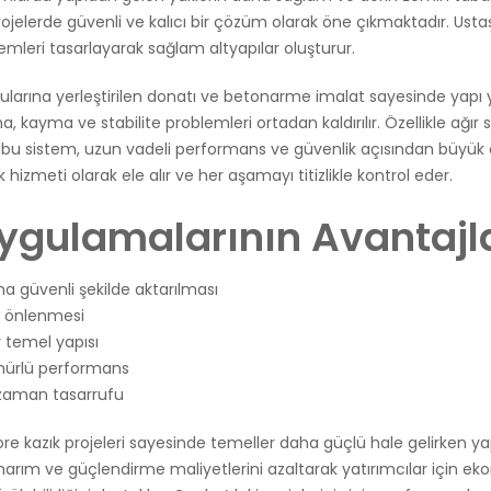
ojelerde güvenli ve kalıcı bir çözüm olarak öne çıkmaktadır. Ustaş
mleri tasarlayarak sağlam altyapılar oluşturur.
larına yerleştirilen donatı ve betonarme imalat sayesinde yapı yü
kayma ve stabilite problemleri ortadan kaldırılır. Özellikle ağır s
rde bu sistem, uzun vadeli performans ve güvenlik açısından büyük
hizmeti olarak ele alır ve her aşamayı titizlikle kontrol eder.
Uygulamalarının Avantajl
a güvenli şekilde aktarılması
n önlenmesi
r temel yapısı
mürlü performans
e zaman tasarrufu
fore kazık projeleri sayesinde temeller daha güçlü hale gelirken 
 onarım ve güçlendirme maliyetlerini azaltarak yatırımcılar için e