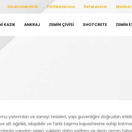
Sürdürülebilirlik
Politikalarımız
Referanslar
Makina 
NI KAZIK
ANKRAJ
ZEMIN ÇIVISI
SHOTCRETE
ZEMIN 
kamu yatırımları ve sanayi tesisleri, yapı güvenliğini doğrudan et
ve silt ağırlıklı, sıkışabilir ve farklı taşıma kapasitesine sahip k
rumlarda yapıdan gelen yüklerin daha sağlam ve derin zemin tabak