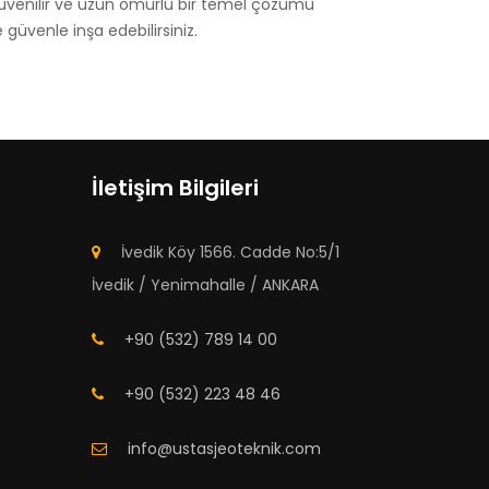
l, güvenilir ve uzun ömürlü bir temel çözümü
 güvenle inşa edebilirsiniz.
İletişim Bilgileri
İvedik Köy 1566. Cadde No:5/1
İvedik / Yenimahalle / ANKARA
+90 (532) 789 14 00
+90 (532) 223 48 46
info@ustasjeoteknik.com