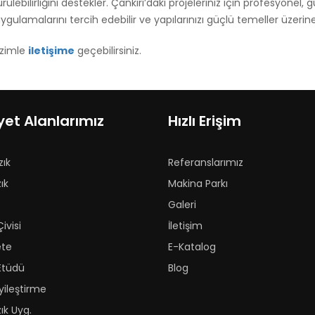
rülebilirliğini destekler. Çankırı’daki projeleriniz için profesyone
ygulamalarını tercih edebilir ve yapılarınızı güçlü temeller üzerine
izimle
iletişime
geçebilirsiniz.
yet Alanlarımız
Hızlı Erişim
zık
Referanslarımız
ık
Makina Parkı
Galeri
ivisi
İletişim
ete
E-Katalog
Etüdü
Blog
yileştirme
ık Uyg.