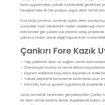
kazık uygulamaları, yüksek mühendislik gerektiren pr
hesaplamalar ile her projeye uygun derin temel siste
Fore kazık yöntemi, zeminde açılan derin sondaj kuyu
yüzeydeki zayıf tabakaların neden olabileceği oturma, 
katlı binalar gibi yüksek yük etkisine sahip projele
yalnızca imalat olarak değil, kapsamlı bir mühendislik 
Çankırı Fore Kazık 
✓ Yapı yüklerinin derin ve sağlam zemin katmanların
✓ Diferansiyel oturma ve temel deformasyonlarını
✓ Deprem etkilerine karşı daha dayanıklı ve stabil bi
✓ Yüksek dayanımlı betonarme sistemlerle uzun ö
✓ Kontrollü, hızlı ve güvenli uygulama ile projelerd
Ustaş Jeoteknik tarafından gerçekleştirilen Çankırı 
bir derin temel sistemi, ileride oluşabilecek bakım,