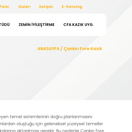
Parkı
Galeri
İletişim
E-Katalog
ETÜDÜ
ZEMIN İYILEŞTIRME
CFA KAZIK UYG.
ANASAYFA
/
Çankırı Fore Kazık
kileyen temel sistemlerinin doğru planlanmasını
atmanlardan oluştuğu için geleneksel yüzeysel temeller
alarına aktarılması gerekir. Bu nedenle Çankırı fore