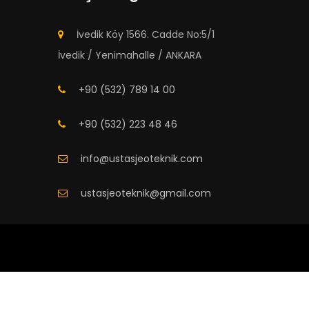
İvedik Köy 1566. Cadde No:5/1
İvedik / Yenimahalle / ANKARA
+90 (532) 789 14 00
+90 (532) 223 48 46
info@ustasjeoteknik.com
ustasjeoteknik@gmail.com