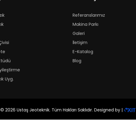
zık
Referanslarımız
ık
Makina Parkı
Galeri
ivisi
İletişim
ete
E-Katalog
Etüdü
Blog
yileştirme
ık Uyg.
© 2026 Ustaş Jeoteknik. Tüm Hakları Saklıdır. Designed by |