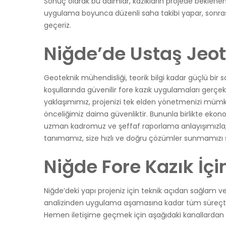
Sonuç olarak bu adımlar, kazıkların projede beklene
uygulama boyunca düzenli saha takibi yapar, sonrasınd
geçeriz.
Niğde’de Ustaş Jeot
Geoteknik mühendisliği, teorik bilgi kadar güçlü bir
koşullarında güvenilir fore kazık uygulamaları gerçekl
yaklaşımımız, projenizi tek elden yönetmenizi mümkün
önceliğimiz daima güvenliktir. Bununla birlikte ekon
uzman kadromuz ve şeffaf raporlama anlayışımızla, Ni
tanımamız, size hızlı ve doğru çözümler sunmamızı 
Niğde Fore Kazık İçi
Niğde’deki yapı projeniz için teknik açıdan sağlam ve
analizinden uygulama aşamasına kadar tüm süreçte siz
Hemen iletişime geçmek için aşağıdaki kanallardan bi