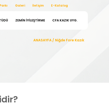
Parkı
Galeri
İletişim
E-Katalog
ETÜDÜ
ZEMIN İYILEŞTIRME
CFA KAZIK UYG.
ANASAYFA
/
Niğde Fore Kazık
dir?