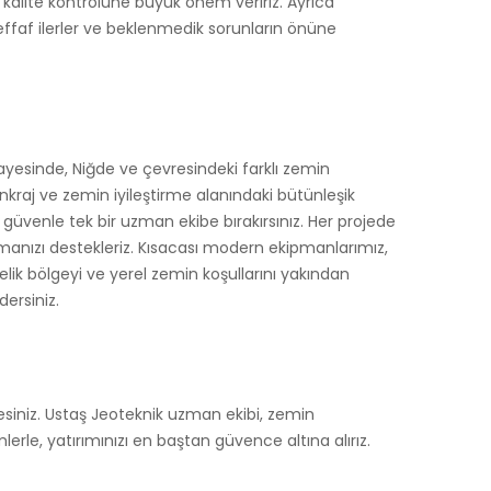
kalite kontrolüne büyük önem veririz. Ayrıca
şeffaf ilerler ve beklenmedik sorunların önüne
ayesinde, Niğde ve çevresindeki farklı zemin
 ankraj ve zemin iyileştirme alanındaki bütünleşik
güvenle tek bir uzman ekibe bırakırsınız. Her projede
nmanızı destekleriz. Kısacası modern ekipmanlarımız,
lik bölgeyi ve yerel zemin koşullarını yakından
ersiniz.
siniz. Ustaş Jeoteknik uzman ekibi, zemin
rle, yatırımınızı en baştan güvence altına alırız.