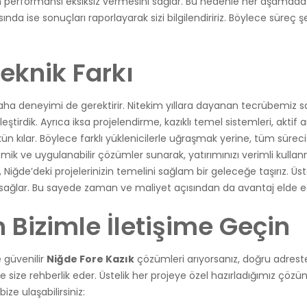
n performansı eksiksiz vermesini sağlar. Bu nedenle her aşamada 
a ise sonuçları raporlayarak sizi bilgilendiririz. Böylece süreç 
eknik Farkı
 saha deneyimi de gerektirir. Nitekim yıllara dayanan tecrübemiz s
eştirdik. Ayrıca iksa projelendirme, kazıklı temel sistemleri, aktif
 kılar. Böylece farklı yüklenicilerle uğraşmak yerine, tüm süreci 
omik ve uygulanabilir çözümler sunarak, yatırımınızı verimli kulla
ğde’deki projelerinizin temelini sağlam bir geleceğe taşırız. Üste
sağlar. Bu sayede zaman ve maliyet açısından da avantaj elde ed
n Bizimle İletişime Geçin
 güvenilir
Niğde Fore Kazık
çözümleri arıyorsanız, doğru adreste
e rehberlik eder. Üstelik her projeye özel hazırladığımız çözümle
ze ulaşabilirsiniz: