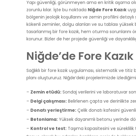
Yapı güvenliği, görünmeyen ama en kritik aşama ola
zorunlu kılar. İşte bu noktada
Niğde Fore Kazık
uygu
bölgenin jeolojik koşullarını ve zemin profilini detay
kökenli zeminler, dolgu alanları ve su tablası yüksek
tasarlanmış bir fore kazık, hem oturma sorunlarını 
korunur. Bizler de her projede güvenliği ve dayanıklıl
Niğde’de Fore Kazı
Sağlıklı bir fore kazık uygulaması, sistematik ve titiz
planı oluştururuz. Niğde’deki projelerimizde izlediğimi
–
Zemin etüdü:
Sondaj verilerini ve laboratuvar sonu
–
Delgi çalışması:
Belirlenen çapta ve derinlikte ze
–
Donatı yerleştirme:
Çelik donatı kafesini güvenli 
–
Betonlama:
Yüksek dayanımlı betonu yerinde dök
–
Kontrol ve test:
Taşıma kapasitesini ve süreklilik te