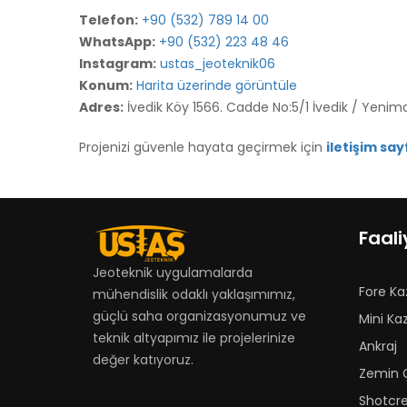
Telefon:
+90 (532) 789 14 00
WhatsApp:
+90 (532) 223 48 46
Instagram:
ustas_jeoteknik06
Konum:
Harita üzerinde görüntüle
Adres:
İvedik Köy 1566. Cadde No:5/1 İvedik / Yenim
Projenizi güvenle hayata geçirmek için
iletişim sa
Faali
Jeoteknik uygulamalarda
Fore Ka
mühendislik odaklı yaklaşımımız,
güçlü saha organizasyonumuz ve
Mini Kaz
teknik altyapımız ile projelerinize
Ankraj
değer katıyoruz.
Zemin Ç
Shotcr