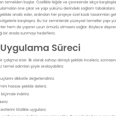
n temelden başlar. Özellikle Niğde ve çevresinde sıkça karşılaşı
lamaları öne çıkar ve yapı yükünü derindeki sağlam tabakalara gü
lı şekilde analiz eder, ardından her projeye özel kazık tasarımları 
 bölgelerle karşılaşırız. Bu tür zeminlerde yüzeysel temeller yapı
önler hem de yapının uzun ömürlü olmasını sağlar. Böylece deprem
ığı bir arada sunmayı hedefleriz.
k Uygulama Süreci
 bir çalışma ister. İlk olarak sahayı detaylı şekilde inceleriz, sonr
z temel adımları şöyle sıralayabiliriz:
çlarını dikkatle değerlendiririz.
mini hassas şekilde deleriz.
biçimde indiririz.
eriz.
stlerini titizlikle uygularız.