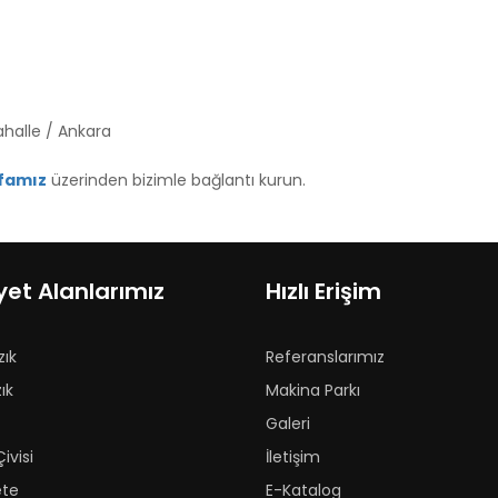
ahalle / Ankara
yfamız
üzerinden bizimle bağlantı kurun.
yet Alanlarımız
Hızlı Erişim
zık
Referanslarımız
ık
Makina Parkı
Galeri
ivisi
İletişim
ete
E-Katalog