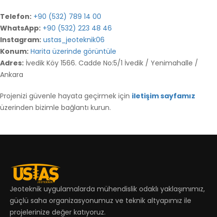
Telefon:
+90 (532) 789 14 00
WhatsApp:
+90 (532) 223 48 46
Instagram:
ustas_jeoteknik06
Konum:
Harita üzerinde görüntüle
Adres:
İvedik Köy 1566. Cadde No:5/1 İvedik / Yenimahalle /
Ankara
Projenizi güvenle hayata geçirmek için
iletişim sayfamız
üzerinden bizimle bağlantı kurun.
Jeoteknik uygulamalarda mühendislik odaklı yaklaşımımız,
güçlü saha organizasyonumuz ve teknik altyapımız ile
projelerinize değer katıyoruz.