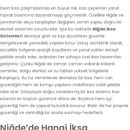
Derin kazı çalışmalarında en büyük risk, kazı çeperinin yanal
toprak basıncına dayanamayıp göçmesidir. Özellikle Niğde ve
çevresinde sıkça karşılaşılan değişken zemin yapısı, doğru bir
destek sistemini zorunlu kılar. İşte bu noktada
Niğde İksa
Sistemleri
devreye girer ve kazı duvarlarını güvenle
dengeleyerek çevredeki yapıları korur. Ustaş Jeoteknik olarak,
öncelikle bölgenin jeolojik koşullarını ve yanal yükleri detaylı
şekilde analiz eder, ardından her sahaya özel iksa tasarımları
geliştiririz. Çünkü Niğde’de zaman zaman volkanik kökenli
zeminler, dolgu alanları ve su tablası yüksek bölgelerle
karşılaşırız. Bu tür zeminlerde desteksiz bir kazı, hem can
güvenliğini hem de komşu yapıların stabilitesini ciddi şekilde
riske atar. Dolayısıyla doğru tasarlanmış bir iksa sistemi, kazı
sürecini en baştan güvence altına alır. Böylece hem işçi
güvenliği hem de yapısal bütünlük korunur. Bizler de her projede
güvenliği ve verimliliği bir arada sunmayı hedefleriz.
Niğde’de Hangi İksa