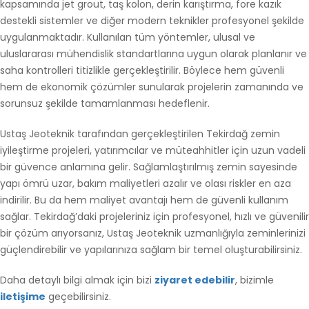
kapsamında jet grout, taş kolon, derin karıştırma, fore kazık
destekli sistemler ve diğer modern teknikler profesyonel şekilde
uygulanmaktadır. Kullanılan tüm yöntemler, ulusal ve
uluslararası mühendislik standartlarına uygun olarak planlanır ve
saha kontrolleri titizlikle gerçekleştirilir. Böylece hem güvenli
hem de ekonomik çözümler sunularak projelerin zamanında ve
sorunsuz şekilde tamamlanması hedeflenir.
Ustaş Jeoteknik tarafından gerçekleştirilen Tekirdağ zemin
iyileştirme projeleri, yatırımcılar ve müteahhitler için uzun vadeli
bir güvence anlamına gelir. Sağlamlaştırılmış zemin sayesinde
yapı ömrü uzar, bakım maliyetleri azalır ve olası riskler en aza
indirilir. Bu da hem maliyet avantajı hem de güvenli kullanım
sağlar. Tekirdağ’daki projeleriniz için profesyonel, hızlı ve güvenilir
bir çözüm arıyorsanız, Ustaş Jeoteknik uzmanlığıyla zeminlerinizi
güçlendirebilir ve yapılarınıza sağlam bir temel oluşturabilirsiniz.
Daha detaylı bilgi almak için bizi
ziyaret edebilir
, bizimle
iletişime
geçebilirsiniz.