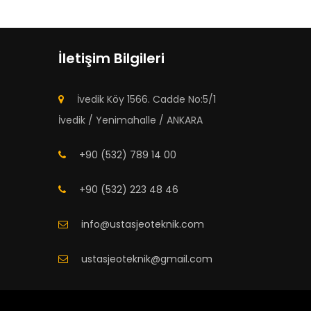
İletişim Bilgileri
İvedik Köy 1566. Cadde No:5/1
İvedik / Yenimahalle / ANKARA
+90 (532) 789 14 00
+90 (532) 223 48 46
info@ustasjeoteknik.com
ustasjeoteknik@gmail.com