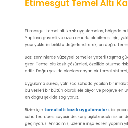
Etimesgut Temel Altı Ka
Etimesgut temel altı kazık uygulamaları, bölgede arta
Yapıların güvenli ve uzun ömürlü olabilmesi için, yü
yapı yüklerini birlikte değerlendirerek, en doğru tem
Bazı zeminlerde yüzeysel temeller yeterli taşıma gü
girer. Temel altı kazık çözümleri, özellikle oturma r
edilir. Doğru şekilde planlanmayan bir temel sistemi, i
Uygulama süreci, yalnızca sahada yapılan bir imalattan
bu verileri bir bütün olarak ele alıyor ve projeye e
en doğru şekilde sağlıyoruz.
Bizim için
temel altı kazık uygulamaları
, bir yap
saha tecrübesi sayesinde, karşılaşılabilecek riskler
geçiriyoruz. Amacımız, üzerine inşa edilen yapının y