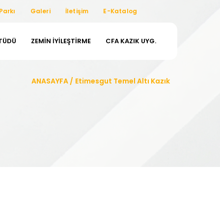
Parkı
Galeri
İletişim
E-Katalog
ETÜDÜ
ZEMIN İYILEŞTIRME
CFA KAZIK UYG.
ANASAYFA
/
Etimesgut Temel Altı Kazık