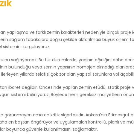
zık
n yapılaşma ve farklı zemin karakterleri nedeniyle birçok proje iç
klerin sağlam tabakalara doğru şekilde aktarılması büyük önem taşı
el sistemini kurguluyoruz.
cünü sağlayamaz. Bu tür durumlarda, yapının ağırlığını daha der
iskinin bulunduğu veya zemin yapısının homojen olmadığı alanlarda,
lerleyen yıllarda telafisi çok zor olan yapısal sorunlara yol açabili
 ibaret değildir. Öncesinde yapılan zemin etüdü, statik proje verile
n uygun sistemi belirliyoruz. Böylece hem gereksiz maliyetlerin ö
ının görünmeyen ama en kritik sigortasıdır. Ankara’nın Etimesgut b
i daha en baştan öngörüyor ve uygulamaları kontrollü, planlı ve m
ıllar boyunca güvenle kullanılmasını sağlamaktır.