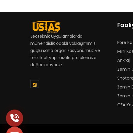
Faali
Jeoteknik uygulamalarda
Fore Ka
mühendislik odaklı yaklaşımımız,
güçlü saha organizasyonumuz ve
Mini Kaz
teknik altyapımız ile projelerinize
Ankraj
değer katıyoruz.
Zemin Ç
Shotcr
Zemin 
Zemin İ
CFA Kaz