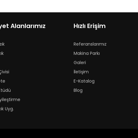
yet Alanlarımız
Hızlı Erişim
zık
Referanslarımız
ık
Makina Parkı
Galeri
ivisi
İletişim
ete
E-Katalog
Etüdü
Blog
yileştirme
ık Uyg.